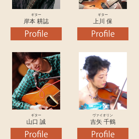
ギター
ギター
岸本 耕誌
上川 保
ギター
ヴァイオリン
山口 誠
吉矢 千鶴